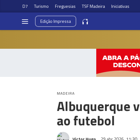
D7
Turismo
Freguesias
TSF Madeira
Iniciativas
Edição
Impressa
MADEIRA
Albuquerque vo
ao futebol
Victor Hugo
29 abr 2026
11:30