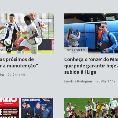
TO
DESPORTO
os próximos de
Conheça o 'onze' do Ma
ir a manutenção"
que pode garantir hoje 
subida à I Liga
ira
27 Abr 17:01
Carolina Rodrigues
26 Abr 17:12