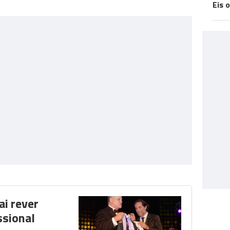
Eis 
ai rever
ssional