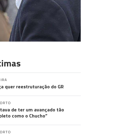
timas
IRA
a quer reestruturação do GR
PORTO
tava de ter um avançado tão
leto como o Chucho”
PORTO