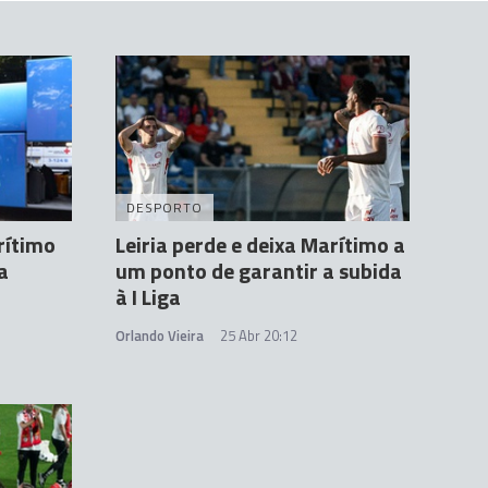
DESPORTO
rítimo
Leiria perde e deixa Marítimo a
a
um ponto de garantir a subida
à I Liga
Orlando Vieira
25 Abr 20:12