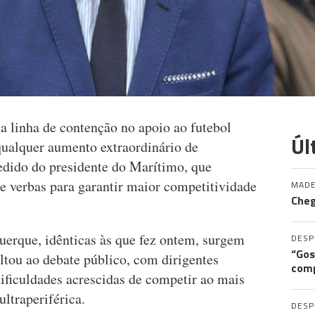
linha de contenção no apoio ao futebol
Úl
 qualquer aumento extraordinário de
edido do presidente do Marítimo, que
e verbas para garantir maior competitividade
MADE
Cheg
erque, idênticas às que fez ontem, surgem
DES
“Gos
ou ao debate público, com dirigentes
comp
dificuldades acrescidas de competir ao mais
ultraperiférica.
DES