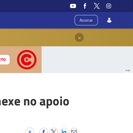
Assinar
×
PUB
mexe no apoio
8