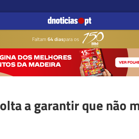
Faltam
64 dias
para os
lta a garantir que não 