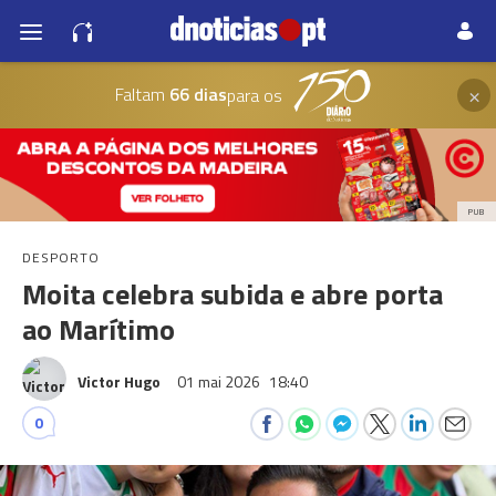
×
Faltam
66 dias
para os
PUB
DESPORTO
Moita celebra subida e abre porta
ao Marítimo
Victor Hugo
01 mai 2026
18:40
0