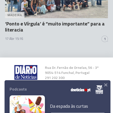
MADEIRA
‘Ponto e Vírgula’ é “muito importante” para a
literacia
17 Abr 15:16
1
Rua Dr. Fernão de Ornelas, 56 - 3º
9054-514 Funchal, Portugal
291 202 300
×
Podcasts
Instale a nossa App
Da espada às curtas