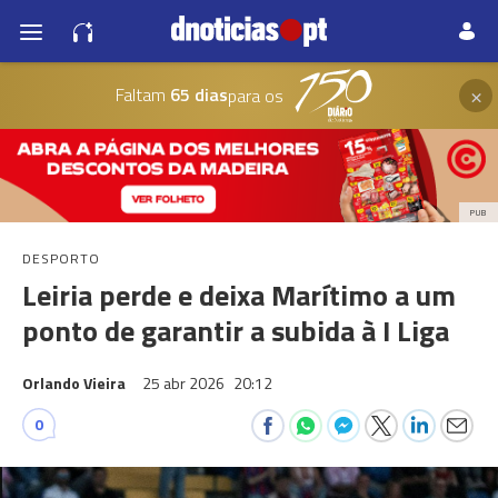
×
Faltam
65 dias
para os
PUB
DESPORTO
Leiria perde e deixa Marítimo a um
ponto de garantir a subida à I Liga
Orlando Vieira
25 abr 2026
20:12
0