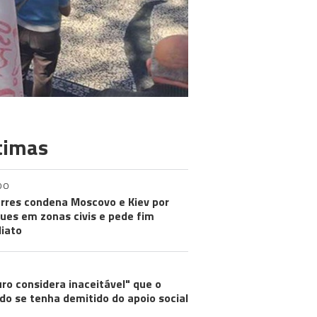
timas
DO
rres condena Moscovo e Kiev por
ues em zonas civis e pede fim
iato
ro considera inaceitável" que o
do se tenha demitido do apoio social