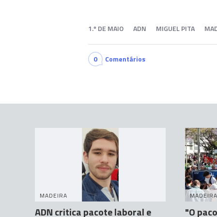
1.º DE MAIO
ADN
MIGUEL PITA
MAD
0
Comentários
MADEIRA
MADEIR
ADN critica pacote laboral e
"O paco