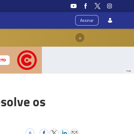
Assinar
×
PUB
esolve os
0