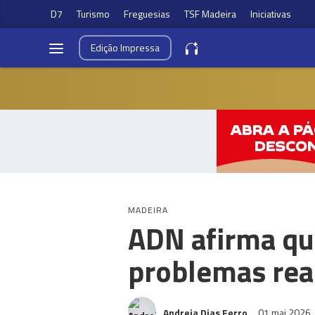
D7
Turismo
Freguesias
TSF Madeira
Iniciativas
Edição
Impressa
MADEIRA
ADN afirma que
problemas reai
Andreia Dias Ferro
01 mai 2026