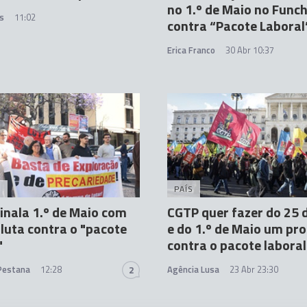
no 1.º de Maio no Funch
s
11:02
contra “Pacote Laboral
Erica Franco
30 Abr 10:37
A
PAÍS
inala 1.º de Maio com
CGTP quer fazer do 25 d
 luta contra o "pacote
e do 1.º de Maio um pr
"
contra o pacote laboral
 Pestana
12:28
Agência Lusa
23 Abr 23:30
2