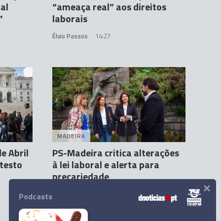
al
“ameaça real” aos direitos
”
laborais
Élvio Passos
14:27
MADEIRA
e Abril
PS-Madeira critica alterações
otesto
à lei laboral e alerta para
precariedade
×
Erica Franco
30 Abr 12:16
1
Podcasts