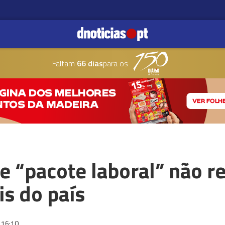
Faltam
66 dias
para os
 “pacote laboral” não r
s do país
16:10