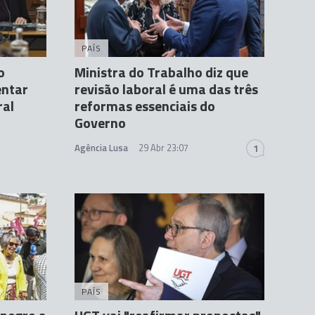
PAÍS
o
Ministra do Trabalho diz que
entar
revisão laboral é uma das três
ral
reformas essenciais do
Governo
Agência Lusa
29 Abr 23:07
1
PAÍS