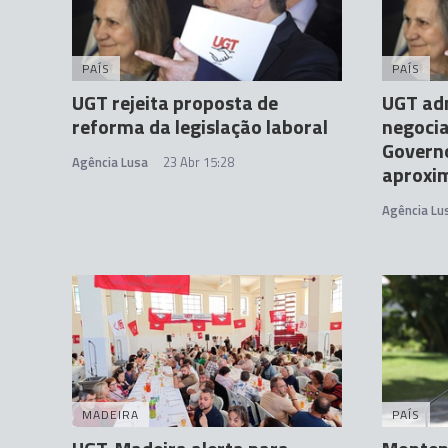
PAÍS
PAÍS
UGT rejeita proposta de
UGT adm
reforma da legislação laboral
negocia
Governo
Agência Lusa
23 Abr 15:28
aproxi
Agência Lu
MADEIRA
PAÍS