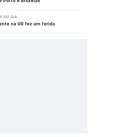
e Porto e Bruxelas
S DO DIA
ente na VR fez um ferido