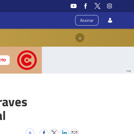
Assinar
×
PUB
raves
al
0