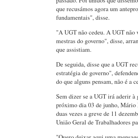
passado. Foi unidos que dissemos
que recusámos agora um anteproj
fundamentais", disse.
"A UGT não cedeu. A UGT não vai
mestras do governo", disse, arr
que assistiam.
De seguida, disse que a UGT rec
estratégia de governo", defenden
do que alguns pensam, não é a c
Sem dizer se a UGT irá aderir à
próximo dia 03 de junho, Mário 
duas vezes a greve de 11 dezemb
União Geral de Trabalhadores par
"Quero deixar aqui uma mensage