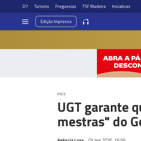
D7
Turismo
Freguesias
TSF Madeira
Iniciativas
Edição
Impressa
PAÍS
UGT garante q
mestras" do G
Agência Lusa
01 mai 2026
16:56