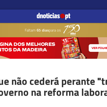
Faltam
65 dias
para os
ue não cederá perante "t
overno na reforma labor