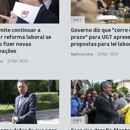
PAÍS
ite continuar a
Governo diz que "corre 
r reforma laboral se
prazo" para UGT apres
 fizer novas
propostas para lei labo
mações
Agência Lusa
28 Abr 18:29
sa
22 Abr 18:45
PAÍS