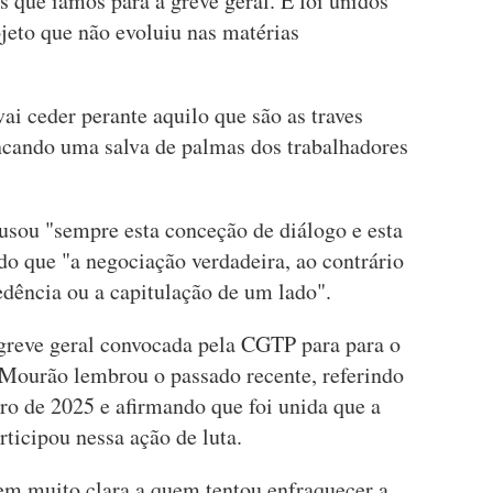
 que íamos para a greve geral. E foi unidos
eto que não evoluiu nas matérias
 ceder perante aquilo que são as traves
ancando uma salva de palmas dos trabalhadores
usou "sempre esta conceção de diálogo e esta
do que "a negociação verdadeira, ao contrário
edência ou a capitulação de um lado".
 greve geral convocada pela CGTP para para o
Mourão lembrou o passado recente, referindo
ro de 2025 e afirmando que foi unida que a
ticipou nessa ação de luta.
m muito clara a quem tentou enfraquecer a