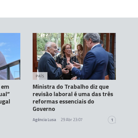
PAÍS
s em
Ministra do Trabalho diz que
ual”
revisão laboral é uma das três
ugal
reformas essenciais do
Governo
Agência Lusa
29 Abr 23:07
1