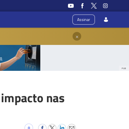
Assinar
×
PUB
a impacto nas
0