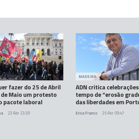
MADEIRA
er fazer do 25 de Abril
ADN critica celebraçõe
º de Maio um protesto
tempo de “erosão grad
o pacote laboral
das liberdades em Port
sa
23 Abr 23:30
Erica Franco
25 Abr 09:47