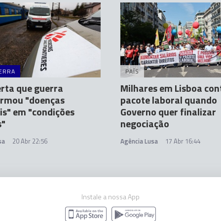
ERRA
PAÍS
rta que guerra
Milhares em Lisboa con
ormou "doenças
pacote laboral quando
is" em "condições
Governo quer finalizar
s"
negociação
sa
20 Abr 22:56
Agência Lusa
17 Abr 16:44
Instale a nossa App