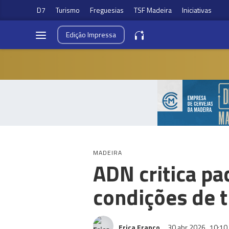
D7
Turismo
Freguesias
TSF Madeira
Iniciativas
Edição
Impressa
MADEIRA
ADN critica pa
condições de 
Erica Franco
30 abr 2026
10:10