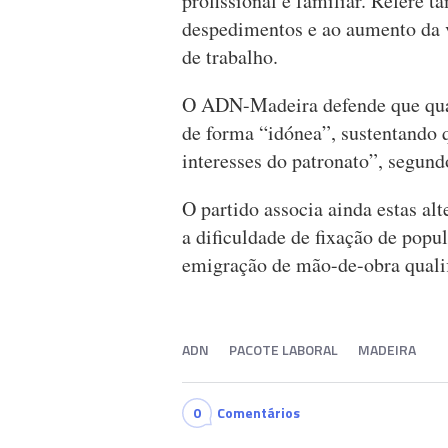
profissional e familiar. Refere 
despedimentos e ao aumento da 
de trabalho.
O ADN-Madeira defende que qualq
de forma “idónea”, sustentando 
interesses do patronato”, segun
O partido associa ainda estas al
a dificuldade de fixação de popul
emigração de mão-de-obra qualif
ADN
PACOTE LABORAL
MADEIRA
0
Comentários