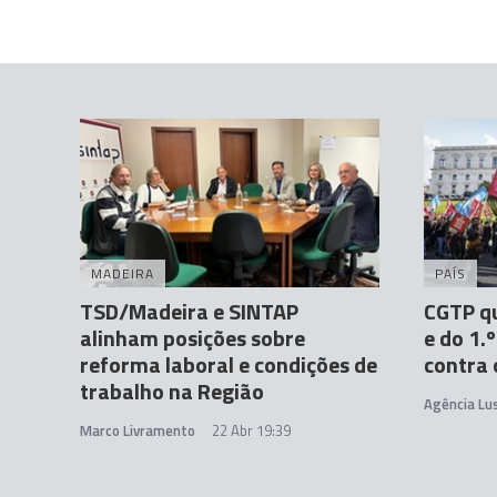
MADEIRA
PAÍS
TSD/Madeira e SINTAP
CGTP qu
alinham posições sobre
e do 1.
reforma laboral e condições de
contra 
trabalho na Região
Agência Lu
Marco Livramento
22 Abr 19:39