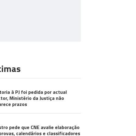
timas
toria à PJ foi pedida por actual
ctor, Ministério da Justiça não
arece prazos
stro pede que CNE avalie elaboração
provas, calendários e classificadores