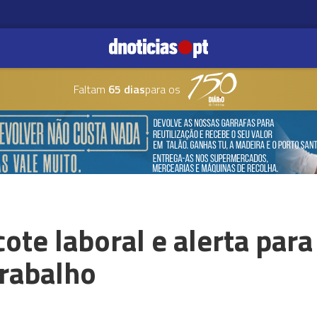
Faltam
65 dias
para os
cote laboral e alerta par
trabalho