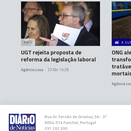
PAÍS
A GU
UGT rejeita proposta de
ONG ale
reforma da legislação laboral
transf
tratáve
Agência Lusa
23 Abr 15:28
mortai
Agência Lu
Rua Dr. Fernão de Ornelas, 56 - 3º
9054-514 Funchal, Portugal
291 202 300