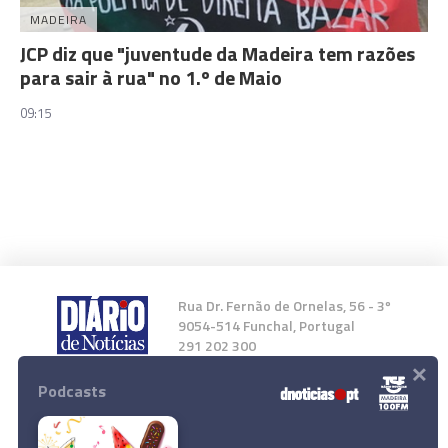
MADEIRA
JCP diz que "juventude da Madeira tem razões
para sair à rua" no 1.º de Maio
09:15
Rua Dr. Fernão de Ornelas, 56 - 3º
9054-514 Funchal, Portugal
291 202 300
×
Podcasts
Instale a nossa App