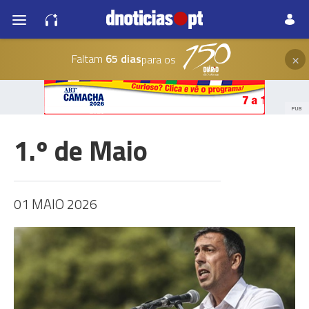
×
Faltam
65 dias
para os
PUB
1.º de Maio
01 MAIO 2026