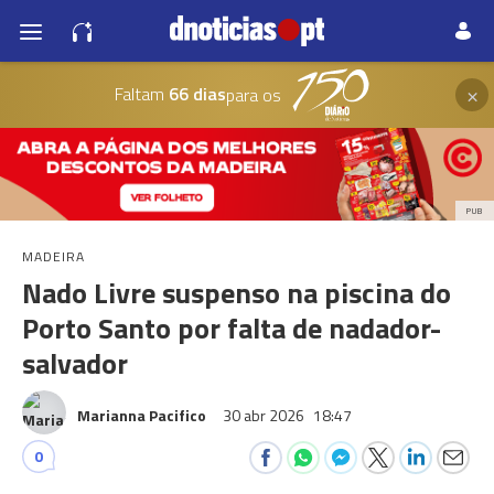
×
Faltam
66 dias
para os
PUB
MADEIRA
Nado Livre suspenso na piscina do
Porto Santo por falta de nadador-
salvador
Marianna Pacifico
30 abr 2026
18:47
0