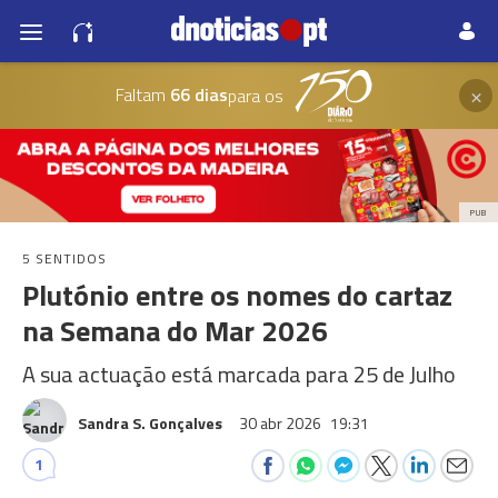
×
Faltam
66 dias
para os
PUB
5 SENTIDOS
Plutónio entre os nomes do cartaz
na Semana do Mar 2026
A sua actuação está marcada para 25 de Julho
Sandra S. Gonçalves
30 abr 2026
19:31
1