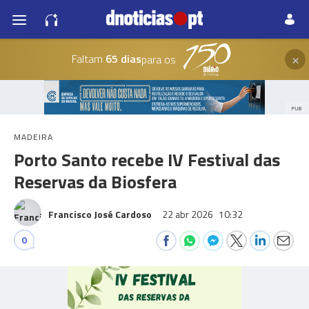
×
Faltam
65 dias
para os
PUB
MADEIRA
Porto Santo recebe IV Festival das
Reservas da Biosfera
Francisco José Cardoso
22 abr 2026
10:32
0