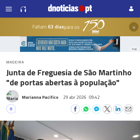
×
Faltam
63 dias
para os
PUB
MADEIRA
Junta de Freguesia de São Martinho
"de portas abertas à população"
Marianna Pacifico
29 abr 2026
09:42
0