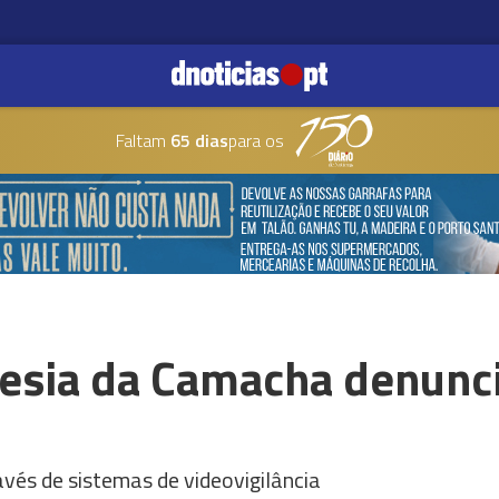
Faltam
65 dias
para os
uesia da Camacha denunci
avés de sistemas de videovigilância