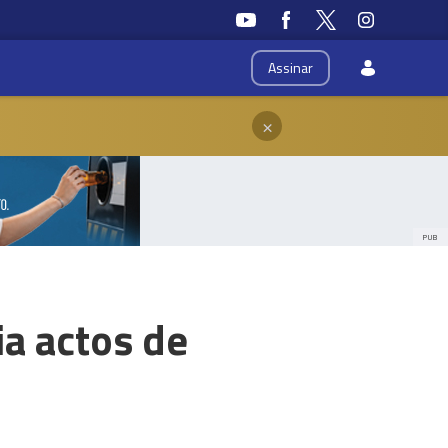
Assinar
×
PUB
a actos de