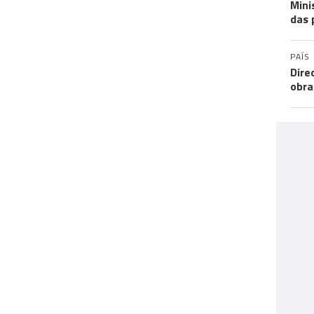
Mini
das 
PAÍS
Dire
obra