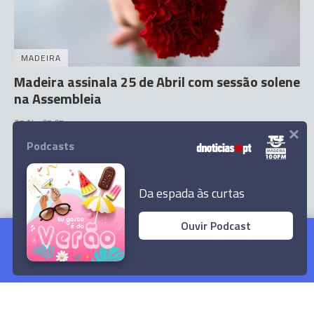
MADEIRA
Madeira assinala 25 de Abril com sessão solene
na Assembleia
×
25 Abr 07:07
Podcasts
Da espada às curtas
Ouvir Podcast
Assembleia Municipal do Funchal saúda 25 de
Abril
Ler Artigo