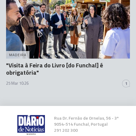
MADEIRA
"Visita à Feira do Livro [do Funchal] é
obrigatória"
25 Mar 10:26
1
Rua Dr. Fernão de Ornelas, 56 - 3º
9054-514 Funchal, Portugal
291 202 300