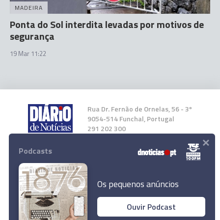
MADEIRA
Ponta do Sol interdita levadas por motivos de
segurança
19 Mar 11:22
Rua Dr. Fernão de Ornelas, 56 - 3º
9054-514 Funchal, Portugal
291 202 300
×
Podcasts
Instale a nossa App
Os pequenos anúncios
Ouvir Podcast
© 2026 Empresa Diário de Notícias, Lda.