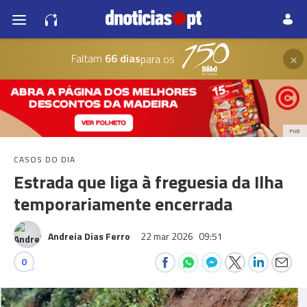
×
Faltam
66 dias
para os
PUB
CASOS DO DIA
Estrada que liga à freguesia da Ilha
temporariamente encerrada
Andreia Dias Ferro
22 mar 2026
09:51
0