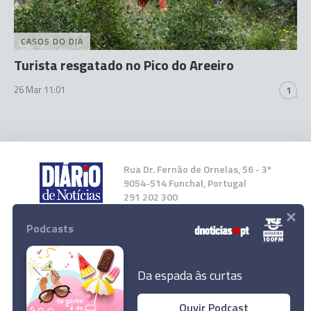
CASOS DO DIA
Turista resgatado no Pico do Areeiro
26 Mar 11:01
1
Rua Dr. Fernão de Ornelas, 56 - 3º
9054-514 Funchal, Portugal
291 202 300
×
Podcasts
Instale a nossa App
Da espada às curtas
Ouvir Podcast