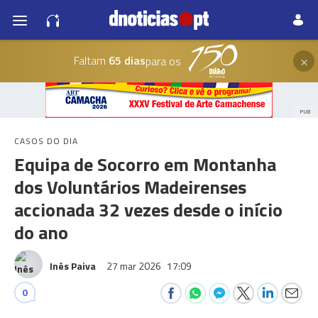
×
Faltam
65 dias
para os
PUB
CASOS DO DIA
Equipa de Socorro em Montanha
dos Voluntários Madeirenses
accionada 32 vezes desde o início
do ano
Inês Paiva
27 mar 2026
17:09
0