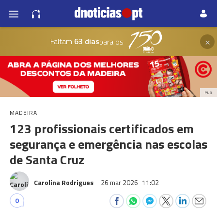
×
Faltam
63 dias
para os
PUB
MADEIRA
123 profissionais certificados em
segurança e emergência nas escolas
de Santa Cruz
Carolina Rodrigues
26 mar 2026
11:02
0