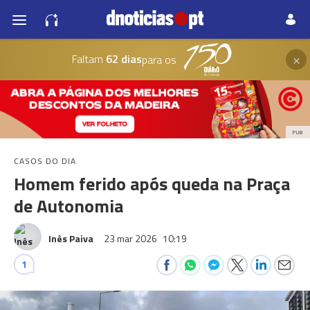
×
Faltam
62 dias
para os
PUB
CASOS DO DIA
Homem ferido após queda na Praça
de Autonomia
Inês Paiva
23 mar 2026
10:19
1