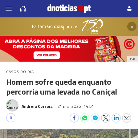
×
Faltam
64 dias
para os
PUB
CASOS DO DIA
Homem sofre queda enquanto
percorria uma levada no Caniçal
Andreia Correia
21 mar 2026
14:51
0