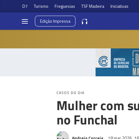
D7
Turismo
Freguesias
TSF Madeira
Iniciativas
Edição
Impressa
CASOS DO DIA
Mulher com su
no Funchal
Andreia Correia
18 mar 2026
18