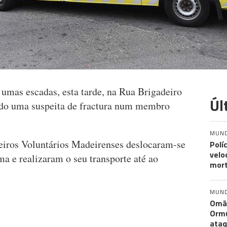
 umas escadas, esta tarde, na Rua Brigadeiro
Úl
ndo uma suspeita de fractura num membro
MUN
eiros Voluntários Madeirenses deslocaram-se
Polí
velo
ma e realizaram o seu transporte até ao
mort
MUN
Omã 
Ormu
ata