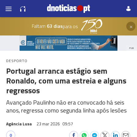
×
Faltam
63 dias
para os
PUB
DESPORTO
Portugal arranca estágio sem
Ronaldo, com uma estreia e alguns
regressos
Avançado Paulinho não era convocado há seis
anos, regressa como segunda linha após lesões
Agência Lusa
23 mar 2026
09:57
0