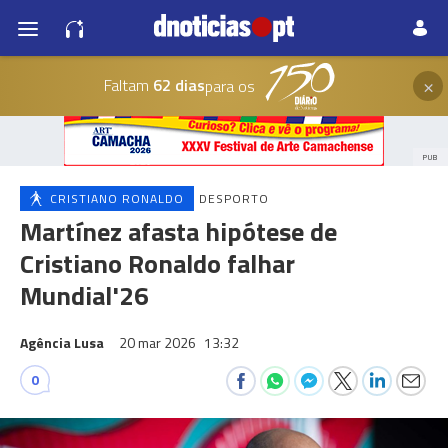
×
Faltam
62 dias
para os
PUB
CRISTIANO RONALDO
DESPORTO
Martínez afasta hipótese de
Cristiano Ronaldo falhar
Mundial'26
Agência Lusa
20 mar 2026
13:32
0