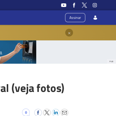
Assinar
×
PUB
l (veja fotos)
0