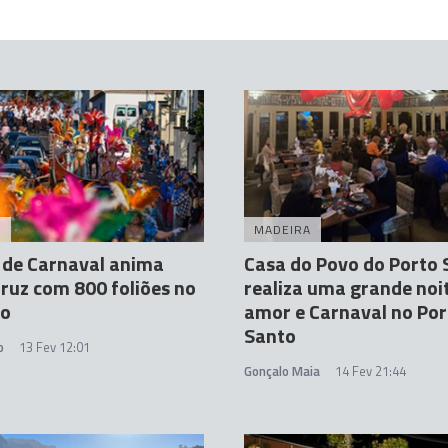
A
MADEIRA
 de Carnaval anima
Casa do Povo do Porto 
ruz com 800 foliões no
realiza uma grande noi
o
amor e Carnaval no Por
Santo
o
13 Fev 12:01
Gonçalo Maia
14 Fev 21:44