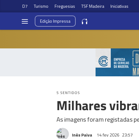
D7
Turismo
Freguesias
TSF Madeira
Iniciativas
Edição
Impressa
5 SENTIDOS
Milhares vibra
As imagens foram registadas pe
Inês Paiva
14 fev 2026
23:57