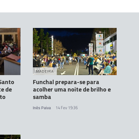
MADEIRA
Santo
Funchal prepara-se para
te de
acolher uma noite de brilho e
to
samba
Inês Paiva
14 Fev 19:36