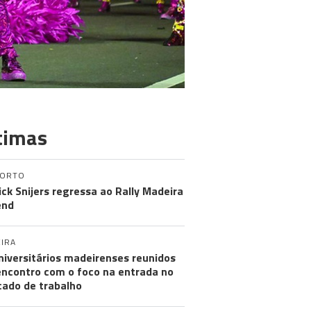
timas
PORTO
ick Snijers regressa ao Rally Madeira
end
IRA
niversitários madeirenses reunidos
ncontro com o foco na entrada no
ado de trabalho