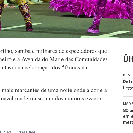
rilho, samba e milhares de espectadores que
Úl
neiro e a Avenida do Mar e das Comunidades
ntasia na celebração dos 50 anos da
DES
Patr
Leg
s mais marcantes de uma noite onde a cor e a
rnaval madeirense, um dos maiores eventos
MADE
80 u
em e
merc
L 2026
NACIONAL