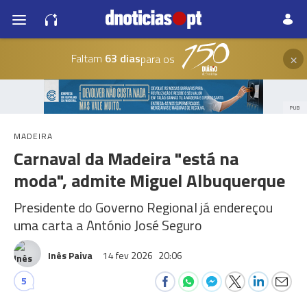
×
Faltam
63 dias
para os
PUB
MADEIRA
Carnaval da Madeira "está na
moda", admite Miguel Albuquerque
Presidente do Governo Regional já endereçou
uma carta a António José Seguro
Inês Paiva
14 fev 2026
20:06
5