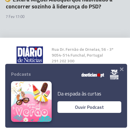
concorrer sozinho à liderança do PSD?
7 Fev 17:00
Rua Dr. Fernão de Ornelas, 56 - 3º
9054-514 Funchal, Portugal
291 202 300
×
Podcasts
Instale a nossa App
Da espada às curtas
Ouvir Podcast
Miguel Albuquerque critica desigualdade
© 2026 Empresa Diário de Notícias, Lda.
eleitoral
Todos os direitos reservados.
Ler Artigo