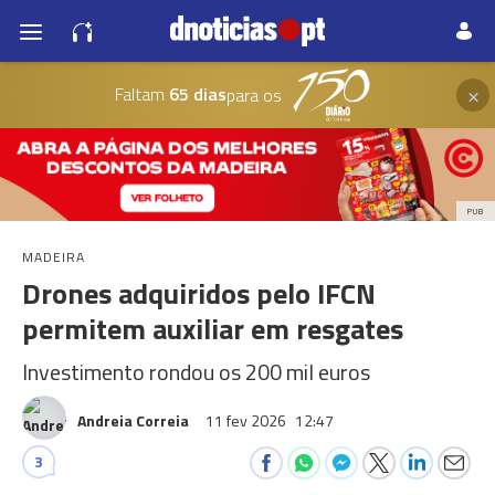
×
Faltam
65 dias
para os
PUB
MADEIRA
Drones adquiridos pelo IFCN
permitem auxiliar em resgates
Investimento rondou os 200 mil euros
Andreia Correia
11 fev 2026
12:47
3