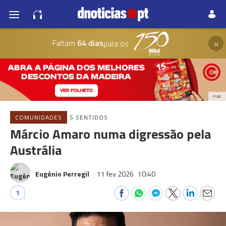
×
Faltam
64 dias
para os
PUB
COMUNIDADES
5 SENTIDOS
Márcio Amaro numa digressão pela
Austrália
Eugénio Perregil
11 fev 2026
10:40
1