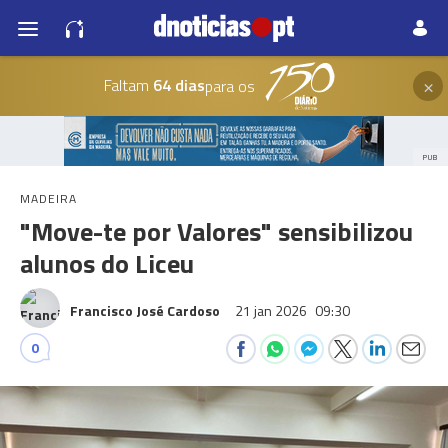
×
Faltam
64 dias
para os
PUB
MADEIRA
"Move-te por Valores" sensibilizou
alunos do Liceu
Francisco José Cardoso
21 jan 2026
09:30
0