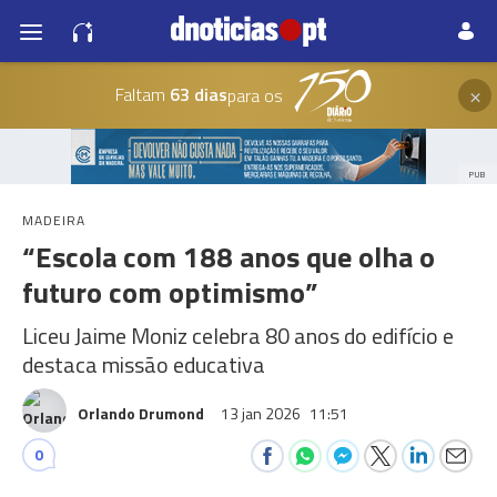
×
Faltam
63 dias
para os
PUB
MADEIRA
“Escola com 188 anos que olha o
futuro com optimismo”
Liceu Jaime Moniz celebra 80 anos do edifício e
destaca missão educativa
Orlando Drumond
13 jan 2026
11:51
0