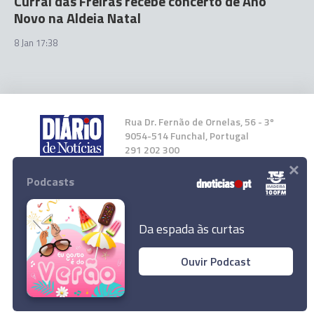
Curral das Freiras recebe concerto de Ano
Novo na Aldeia Natal
8 Jan 17:38
Rua Dr. Fernão de Ornelas, 56 - 3º
9054-514 Funchal, Portugal
291 202 300
×
Podcasts
Instale a nossa App
Da espada às curtas
Ouvir Podcast
© 2026 Empresa Diário de Notícias, Lda.
Todos os direitos reservados.
“Vejo o futuro com confiança”
Ler Artigo