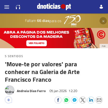
×
Faltam
66 dias
para os
PUB
5 SENTIDOS
'Move-te por valores' para
conhecer na Galeria de Arte
Francisco Franco
Andreia Dias Ferro
05 jan 2026
12:20
0