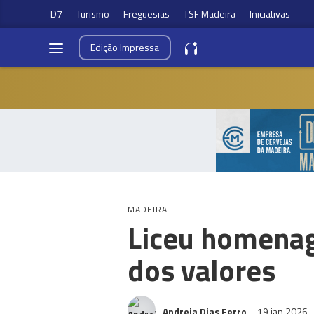
D7
Turismo
Freguesias
TSF Madeira
Iniciativas
Edição
Impressa
MADEIRA
Liceu homenag
dos valores
Andreia Dias Ferro
19 jan 2026