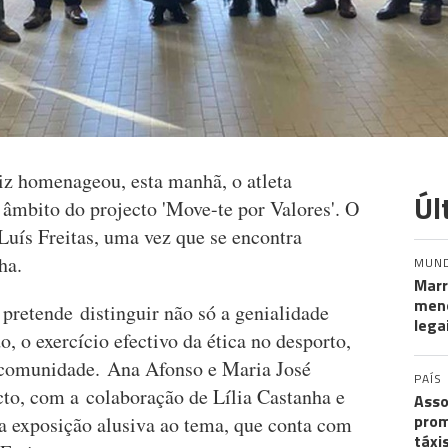
z homenageou, esta manhã, o atleta
Úl
 âmbito do projecto 'Move-te por Valores'. O
 Luís Freitas, uma vez que se encontra
ha.
MUN
Marr
meno
 pretende distinguir não só a genialidade
lega
o, o exercício efectivo da ética no desporto,
 comunidade. Ana Afonso e Maria José
PAÍS
cto, com a colaboração de Lília Castanha e
Asso
prom
a exposição alusiva ao tema, que conta com
táxi