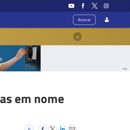
Assinar
×
PUB
itas em nome
0