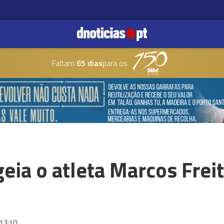
Faltam
65 dias
para os
eia o atleta Marcos Fre
13:10