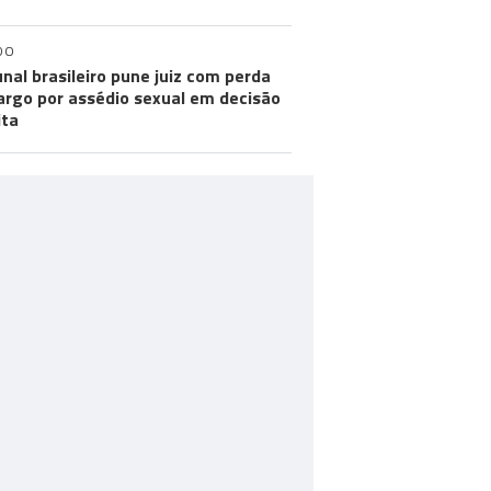
DO
unal brasileiro pune juiz com perda
argo por assédio sexual em decisão
ita