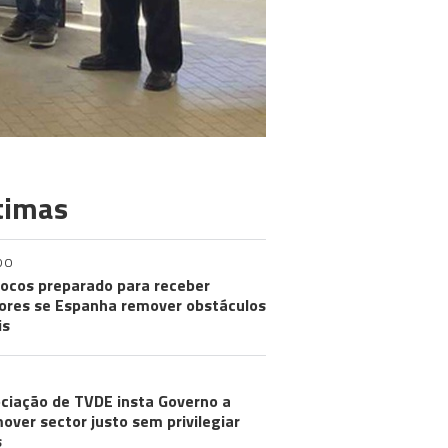
timas
DO
ocos preparado para receber
res se Espanha remover obstáculos
is
ciação de TVDE insta Governo a
over sector justo sem privilegiar
s