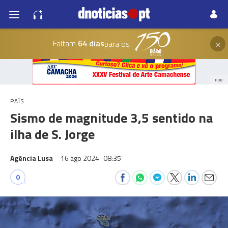
×
Faltam
64 dias
para os
PUB
PAÍS
Sismo de magnitude 3,5 sentido na
ilha de S. Jorge
Agência Lusa
16 ago 2024
08:35
0