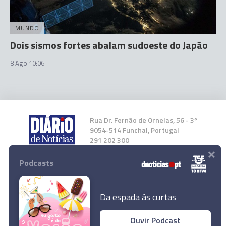
MUNDO
Dois sismos fortes abalam sudoeste do Japão
8 Ago 10:06
Rua Dr. Fernão de Ornelas, 56 - 3º
9054-514 Funchal, Portugal
291 202 300
×
Podcasts
Instale a nossa App
Da espada às curtas
Ouvir Podcast
Sismo de magnitude 2,4 na escala de Richter