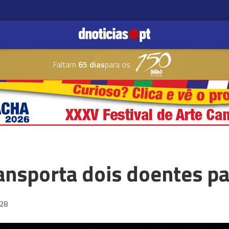
Faltam
65 dias
para os
ansporta dois doentes p
:28