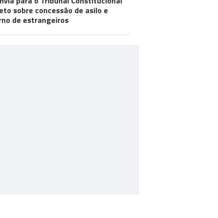
nvia para o Tribunal Constitucional
eto sobre concessão de asilo e
rno de estrangeiros