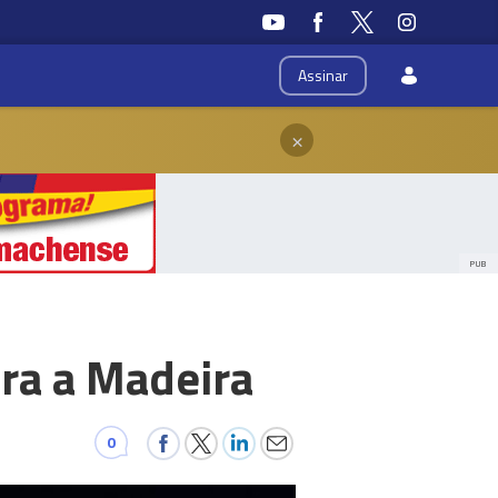
Assinar
×
PUB
ara a Madeira
0