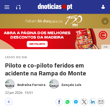
×
Faltam
64 dias
para os
PUB
CASOS DO DIA
Piloto e co-piloto feridos em
acidente na Rampa do Monte
Andreína Ferreira
Gonçalo Luís
22 jun 2024
15:51
0