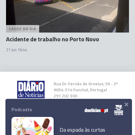
CASOS DO DIA
Acidente de trabalho no Porto Novo
21 Jun 16:44
Rua Dr. Fernão de Ornelas, 56 - 3º
9054-514 Funchal, Portugal
291 202 300
×
Podcasts
Instale a nossa App
Da espada às curtas