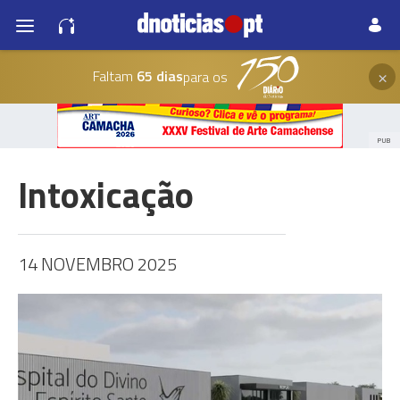
×
Faltam
65 dias
para os
PUB
Intoxicação
14 NOVEMBRO 2025