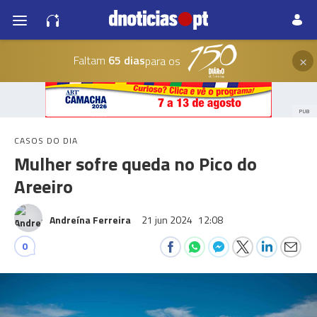
×
Faltam
65 dias
para os
PUB
CASOS DO DIA
Mulher sofre queda no Pico do
Areeiro
Andreína Ferreira
21 jun 2024
12:08
0