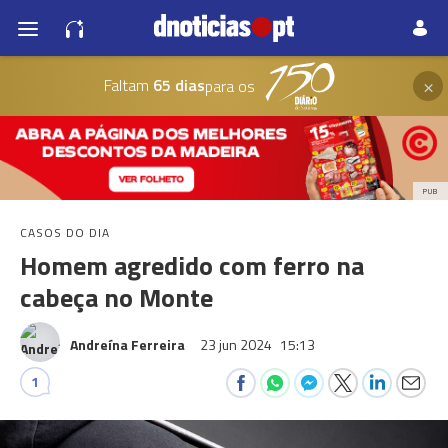
×
Faltam
65 dias
para os
PUB
CASOS DO DIA
Homem agredido com ferro na
cabeça no Monte
Andreína Ferreira
23 jun 2024
15:13
1