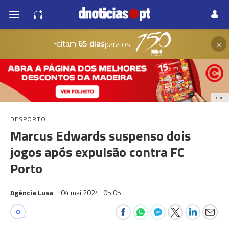
×
Faltam
65 dias
para os
PUB
DESPORTO
Marcus Edwards suspenso dois
jogos após expulsão contra FC
Porto
Agência Lusa
04 mai 2024
05:05
0