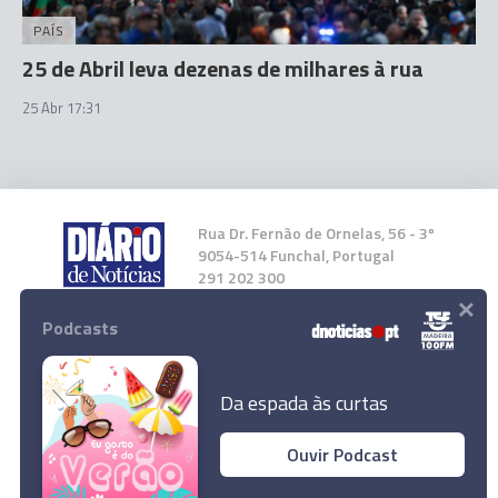
PAÍS
25 de Abril leva dezenas de milhares à rua
25 Abr 17:31
Rua Dr. Fernão de Ornelas, 56 - 3º
9054-514 Funchal, Portugal
291 202 300
×
Podcasts
Instale a nossa App
Da espada às curtas
Ouvir Podcast
© 2024 Empresa Diário de Notícias, Lda.