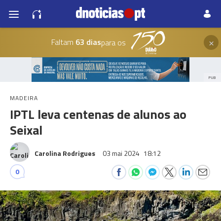
×
Faltam
63 dias
para os
PUB
MADEIRA
IPTL leva centenas de alunos ao
Seixal
Carolina Rodrigues
03 mai 2024
18:12
0