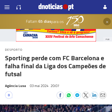
×
Faltam
65 dias
para os
PUB
DESPORTO
Sporting perde com FC Barcelona e
falha final da Liga dos Campeões de
futsal
Agência Lusa
03 mai 2024
20:07
0