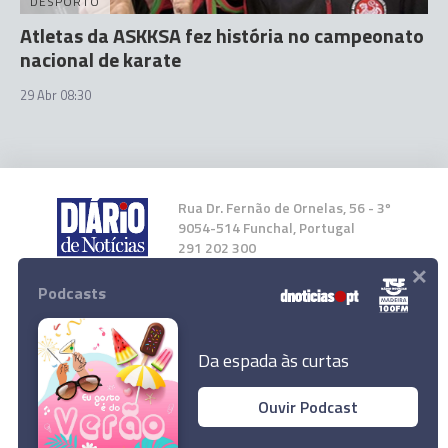
DESPORTO
Atletas da ASKKSA fez história no campeonato
nacional de karate
29 Abr 08:30
Rua Dr. Fernão de Ornelas, 56 - 3º
9054-514 Funchal, Portugal
291 202 300
×
Podcasts
Instale a nossa App
Da espada às curtas
Ouvir Podcast
© 2024 Empresa Diário de Notícias, Lda.
Todos os direitos reservados.