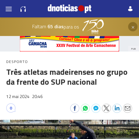
×
Faltam
65 dias
para os
PUB
DESPORTO
Três atletas madeirenses no grupo
da frente do SUP nacional
12 mai 2024
20:46
0