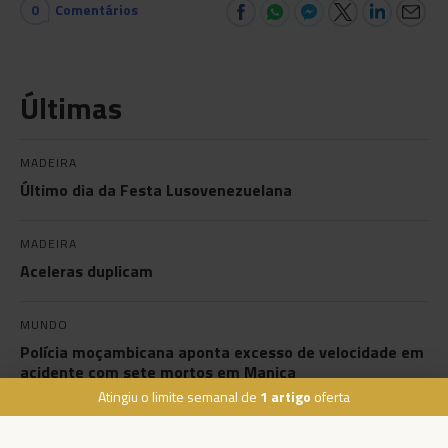
0
Comentários
Últimas
MADEIRA
Último dia da Festa Lusovenezuelana
MADEIRA
Aceleras duplicam
MUNDO
Polícia moçambicana aponta excesso de velocidade em
acidente com sete mortos em Manica
Atingiu o limite semanal de
1 artigo
oferta