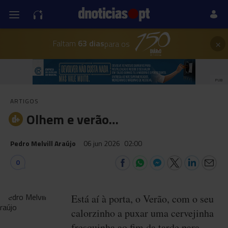
×
Faltam
63 dias
para os
PUB
ARTIGOS
Olhem e verão…
Pedro Melvill Araújo
06 jun 2026
02:00
0
Está aí à porta, o Verão, com o seu
calorzinho a puxar uma cervejinha
fresquinha ao fim da tarde para