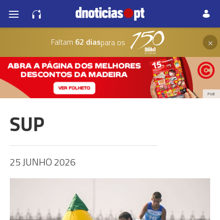
×
Faltam
62 dias
para os
PUB
SUP
25 JUNHO 2026