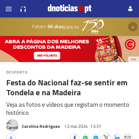
×
Faltam
66 dias
para os
PUB
DESPORTO
Festa do Nacional faz-se sentir em
Tondela e na Madeira
Veja as fotos e vídeos que registam o momento
histórico
Carolina Rodrigues
12 mai 2024
13:37
0