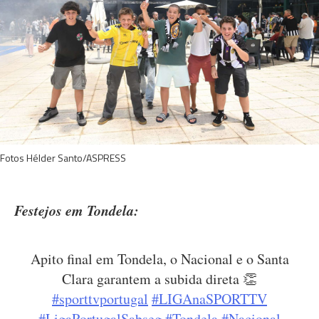
Fotos Hélder Santo/ASPRESS
Festejos em Tondela:
Apito final em Tondela, o Nacional e o Santa
Clara garantem a subida direta 👏
#sporttvportugal
#LIGAnaSPORTTV
#LigaPortugalSabseg
#Tondela
#Nacional