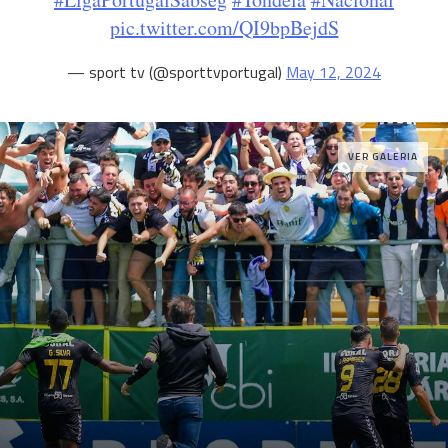
pic.twitter.com/QI9bpBejdS
— sport tv (@sporttvportugal)
May 12, 2024
VER GALERIA