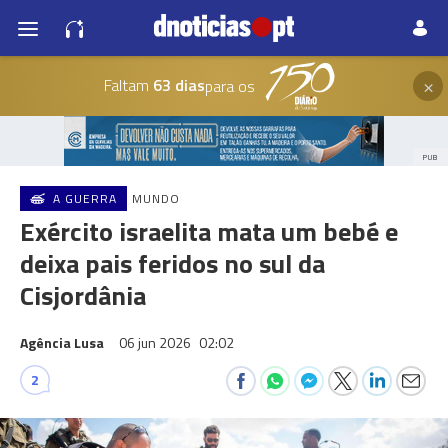
×
Faltam
63 dias
para os
PUB
A GUERRA
MUNDO
Exército israelita mata um bebé e
deixa pais feridos no sul da
Cisjordânia
Agência Lusa
06 jun 2026
02:02
2