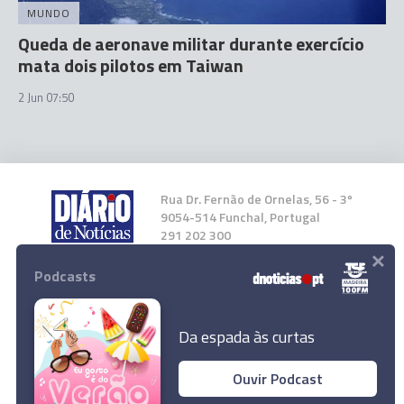
MUNDO
Queda de aeronave militar durante exercício
mata dois pilotos em Taiwan
2 Jun 07:50
Rua Dr. Fernão de Ornelas, 56 - 3º
9054-514 Funchal, Portugal
291 202 300
×
Podcasts
Instale a nossa App
Da espada às curtas
Ouvir Podcast
© 2026 Empresa Diário de Notícias, Lda.