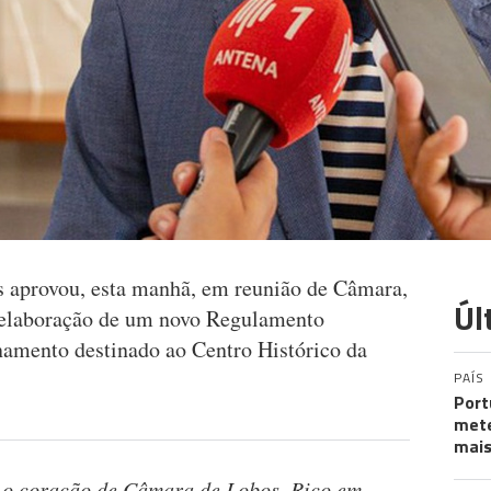
 aprovou, esta manhã, em reunião de Câmara,
Úl
a elaboração de um novo Regulamento
namento destinado ao Centro Histórico da
PAÍS
Port
mete
mais
é o coração de Câmara de Lobos. Rico em