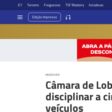
D7
Turismo
Freguesias
TSF Madeira
Iniciativas
Edição
Impressa
MADEIRA
Câmara de Lob
disciplinar a 
veículos