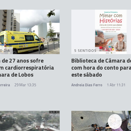
O DIA
5 SENTIDOS
de 27 anos sofre
Biblioteca de Câmara d
 cardiorrespiratória
com hora do conto par
ara de Lobos
este sábado
rreira
29 Mar 13:35
Andreia Dias Ferro
1 Abr 11:31