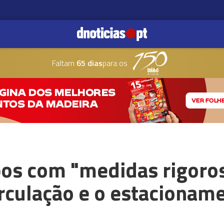
Faltam
65 dias
para os
os com "medidas rigoros
circulação e o estacionam