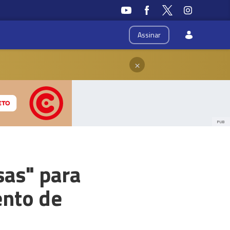
Assinar
×
PUB
as" para
ento de