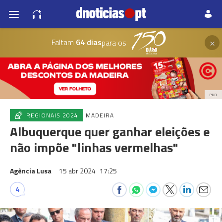
×
Faltam
64 dias
para os
PUB
REGIONAIS 2024
MADEIRA
Albuquerque quer ganhar eleições e
não impõe "linhas vermelhas"
Agência Lusa
15 abr 2024
17:25
4