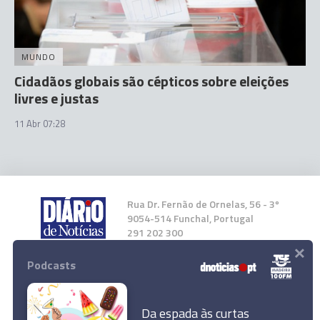
MUNDO
Cidadãos globais são cépticos sobre eleições
livres e justas
11 Abr 07:28
Rua Dr. Fernão de Ornelas, 56 - 3º
9054-514 Funchal, Portugal
291 202 300
×
Podcasts
Instale a nossa App
Da espada às curtas