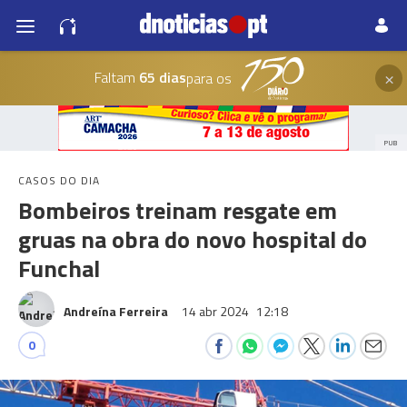
×
Faltam
65 dias
para os
PUB
CASOS DO DIA
Bombeiros treinam resgate em
gruas na obra do novo hospital do
Funchal
Andreína Ferreira
14 abr 2024
12:18
0