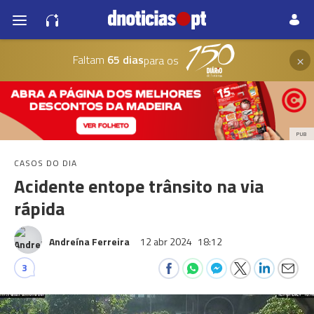
×
Faltam
65 dias
para os
PUB
CASOS DO DIA
Acidente entope trânsito na via
rápida
Andreína Ferreira
12 abr 2024
18:12
3