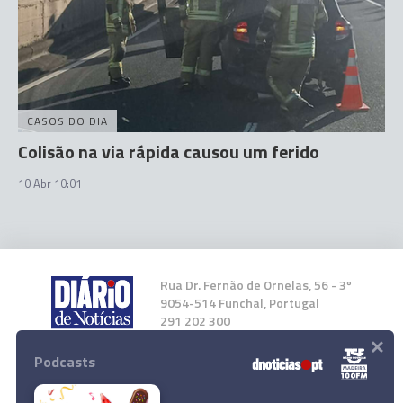
CASOS DO DIA
Colisão na via rápida causou um ferido
10 Abr 10:01
Rua Dr. Fernão de Ornelas, 56 - 3º
9054-514 Funchal, Portugal
291 202 300
×
Podcasts
Instale a nossa App