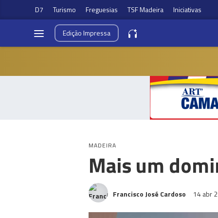
D7
Turismo
Freguesias
TSF Madeira
Iniciativas
Edição
Impressa
MADEIRA
Mais um domin
Francisco José Cardoso
14 abr 