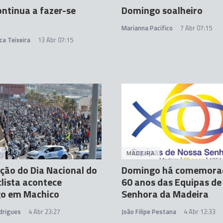
ontinua a fazer-se
Domingo soalheiro
Marianna Pacifico
7 Abr 07:15
ca Teixeira
13 Abr 07:15
A
MADEIRA
ção do Dia Nacional do
Domingo há comemora
lista acontece
60 anos das Equipas de
o em Machico
Senhora da Madeira
drigues
4 Abr 23:27
João Filipe Pestana
4 Abr 12:33