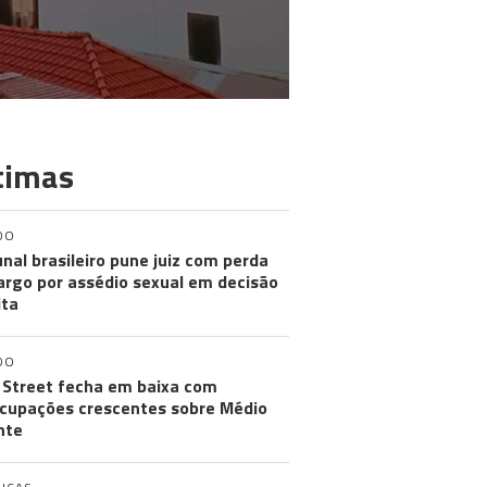
timas
DO
unal brasileiro pune juiz com perda
argo por assédio sexual em decisão
ita
DO
 Street fecha em baixa com
cupações crescentes sobre Médio
nte