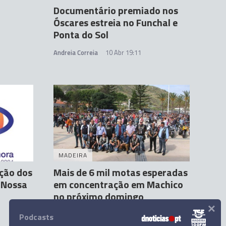
Documentário premiado nos
Óscares estreia no Funchal e
Ponta do Sol
Andreia Correia
10 Abr 19:11
MADEIRA
ção dos
Mais de 6 mil motas esperadas
 Nossa
em concentração em Machico
no próximo domingo
×
Erica Franco
4 Abr 15:52
Podcasts