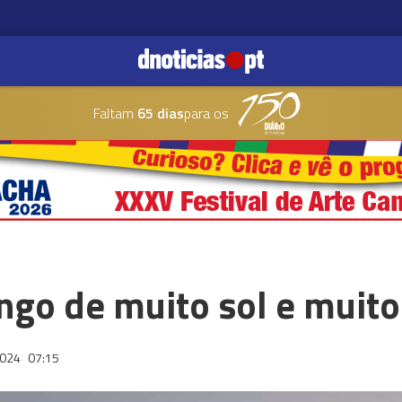
Faltam
65 dias
para os
go de muito sol e muito
2024
07:15