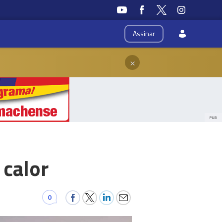
Assinar
×
PUB
 calor
0