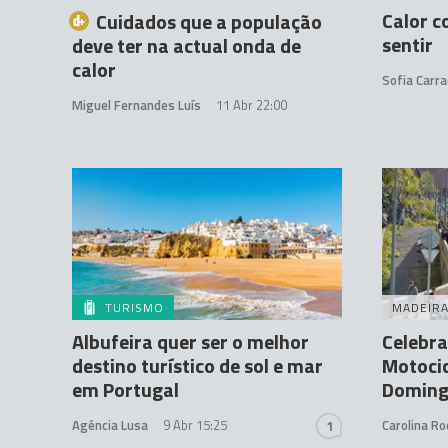
Calor c
Cuidados que a população
sentir
deve ter na actual onda de
calor
Sofia Carra
Miguel Fernandes Luís
11 Abr 22:00
TURISMO
MADEIR
Albufeira quer ser o melhor
Celebra
destino turístico de sol e mar
Motocic
em Portugal
Doming
Agência Lusa
9 Abr 15:25
Carolina Ro
1