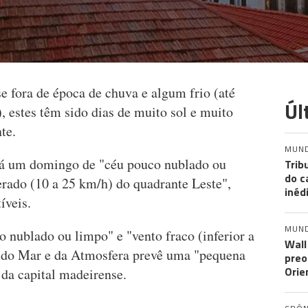
e fora de época de chuva e algum frio (até
Úl
 estes têm sido dias de muito sol e muito
te.
MUN
rá um domingo de "céu pouco nublado ou
Trib
do c
rado (10 a 25 km/h) do quadrante Leste",
inéd
íveis.
MUN
 nublado ou limpo" e "vento fraco (inferior a
Wall
s do Mar e da Atmosfera prevê uma "pequena
preo
Orie
 da capital madeirense.