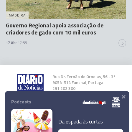
MADEIRA
Governo Regional apoia associação de
criadores de gado com 10 mil euros
12 Abr 17:55
5
Rua Dr. Fernão de Ornelas, 56 - 3º
9054-514 Funchal, Portugal
291 202 300
×
Podcasts
Instale a nossa App
Da espada às curtas