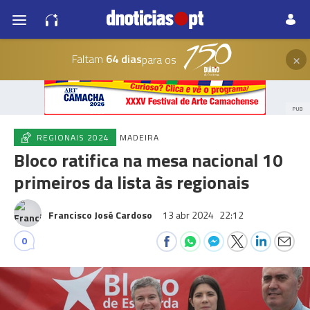
×
Faltam
64 dias
para os
PUB
REGIONAIS 2024
MADEIRA
Bloco ratifica na mesa nacional 10
primeiros da lista às regionais
Francisco José Cardoso
13 abr 2024
22:12
0